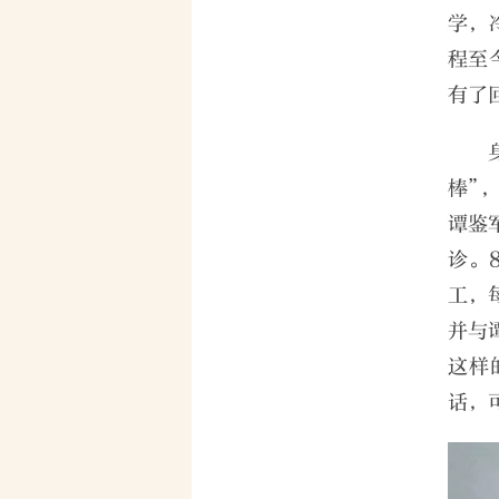
学，
程至
有了
棒”
谭鉴
诊。
工，
并与
这样
话，