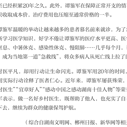
至已经积累20年之久。此外，谭鉴军在保障正常开支的
只收取成本价，治疗费用也压缩至通常价格的一半。
谭鉴军温暖的举动让越来越多的患者慕名前来就诊，为了
断学习医学知识，好学不倦让谭鉴军的医疗水平更高、医
窒息、中暑休克、感染性休克、慢阻肺……几乎每个月，
，成为当地第一道“急救线”，将众多病人从死亡线上拉了
村医平凡，却用行动让生命闪光。谭鉴军用20年的时间
用实际行动诠释了医者仁心。近年来，谭鉴军屡获殊荣，
村医生”“宜章好人”“感动中国之感动湖南十佳人物”等
军表示，做一名好乡村医生，既帮助了他人，也充实了自
下去，继续为群众的健康保驾护航。
（综合自湖南文明网、郴州日报、新华网等相