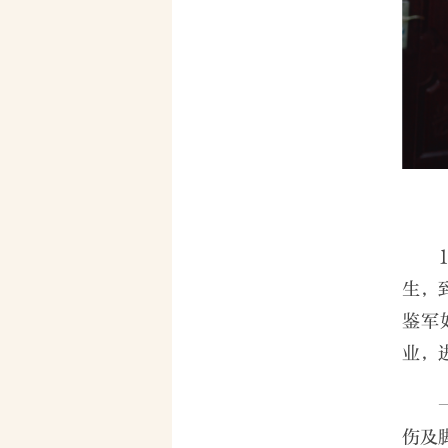
生，
鉴军
业，
伤及