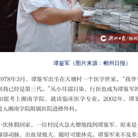
谭鉴军（图片来源：郴州日报）
1978年3月，谭鉴军出生在天塘村一个医学世家。“我
到我已经是第三代。”从小耳濡目染，行医也成为谭鉴军的
如愿考上湘南学院，就读临床医学专业。2002年，谭
进入湘南学院附属医院进修外科。
一次休假回家，一位村民火急火燎地找到谭鉴军，原来是
脚部动脉，出血量极大，随时可能休克。谭鉴军来不及多