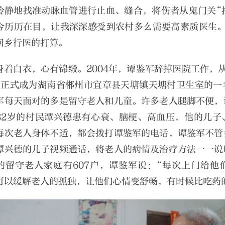
冷静地找准动脉血管进行止血、缝合，将伤者从鬼门关“
今历历在目，让我深深感受到农村多么需要高素质医生。
回乡行医的打算。
身着白衣，心有锦缎。2004年，谭鉴军辞掉医院工作，
，正式成为湖南省郴州市宜章县天塘镇天塘村卫生室的一
军每天面对的多是留守老人和儿童。许多老人腿脚不便，
82岁的村民谭兴德患有心衰、脑梗、高血压，他的儿子
每次老人身体不适，都会拨打谭鉴军的电话，谭鉴军不管
谭兴德的儿子视频通话，将老人的病情及治疗方法一一说
的留守老人家庭有607户，谭鉴军说：“每次上门给他
可以缓解老人的孤独，让他们心情变舒畅，有时候比吃药