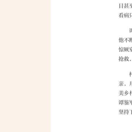
目甚
看病
他不
惊厥
抢救
亲，
美乡
谭鉴
坚持