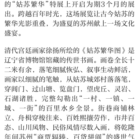
的“姑苏繁华”特展上开启为期3个月的展
出。跨越百年时光，这场展览让古今姑苏的
繁华光影重叠，为盛夏的苏州献上一场文化
盛宴。
清代宫廷画家徐扬所绘的《姑苏繁华图》是
辽宁省博物馆馆藏的传世书画。画卷全长十
二米有余，落笔细腻恢弘、叙事生动鲜活，
画家以细腻的笔触，从姑苏城郊村落落笔，
穿阊门、过山塘、览盘门，望虎丘、灵岩、
石湖诸胜，完整勾勒出“一村、一镇、一
城、一街”的百里水乡全景。街巷商铺林
立、舟楫穿梭往来、百姓熙攘劳作，市井百
态、山川风物、民俗风情尽数入画，将乾隆
年间苏州“商贾辐辏、百货骈阗”的盛世气