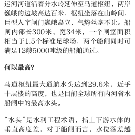
运河河道沿着分水岭延伸至马道枢纽，两岸
巍峨的边坡高达百米，枢纽坐落在山岭间，
巨型人字闸门巍峨矗立，气势丝毫不让。船
闸内部长300米、宽34米，一个闸室面积
相当于1.5个标准足球场，两个船闸同时可
满足12艘5000吨级的船舶通过。
何以最高？
马道枢纽最大通航水头达到29.6米，近乎
十层楼的高度，也是目前全球所有内河省水
船闸中的最高水头。
“水头”是水利工程术语，指上下游水体的‌
垂直高度差‌。对于船闸而言，水位落差越