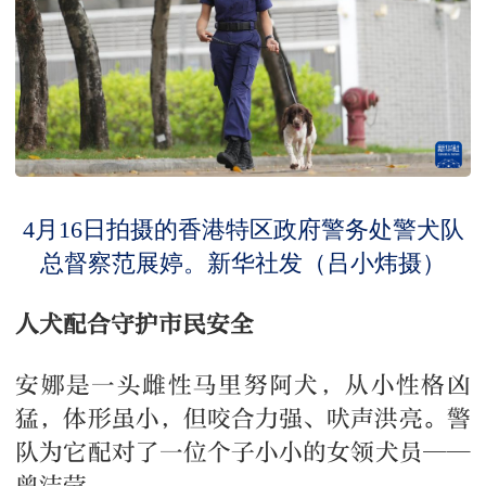
4月16日拍摄的香港特区政府警务处警犬队
总督察范展婷。新华社发（吕小炜摄）
人犬配合守护市民安全
安娜是一头雌性马里努阿犬，从小性格凶
猛，体形虽小，但咬合力强、吠声洪亮。警
队为它配对了一位个子小小的女领犬员——