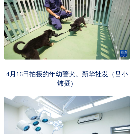
4月16日拍摄的年幼警犬。新华社发（吕小
炜摄）