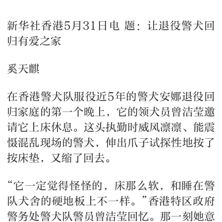
新华社香港5月31日电 题：让退役警犬回
归有爱之家
奚天麒
在香港警犬队服役近5年的警犬安娜退役回
归家庭的第一个晚上，它的领犬员曾洁莹邀
请它上床休息。这头执勤时威风凛凛、能震
慑混乱现场的警犬，伸出爪子试探性地按了
按床垫，又缩了回去。
“它一定觉得怪怪的，床那么软，和睡在警
队犬舍的硬地板上不一样。”香港特区政府
警务处警犬队警员曾洁莹回忆。那一刻她意