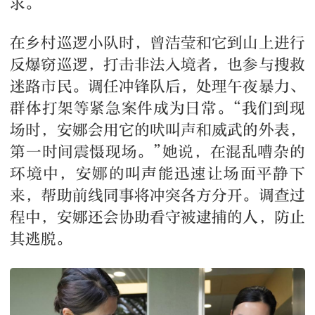
求。
在乡村巡逻小队时，曾洁莹和它到山上进行
反爆窃巡逻，打击非法入境者，也参与搜救
迷路市民。调任冲锋队后，处理午夜暴力、
群体打架等紧急案件成为日常。“我们到现
场时，安娜会用它的吠叫声和威武的外表，
第一时间震慑现场。”她说，在混乱嘈杂的
环境中，安娜的叫声能迅速让场面平静下
来，帮助前线同事将冲突各方分开。调查过
程中，安娜还会协助看守被逮捕的人，防止
其逃脱。