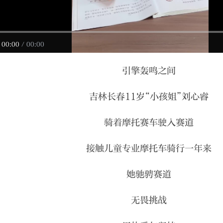
00:00
/
00:00
引擎轰鸣之间
吉林长春11岁“小孩姐”刘心睿
骑着摩托赛车驶入赛道
接触儿童专业摩托车骑行一年来
她驰骋赛道
无畏挑战