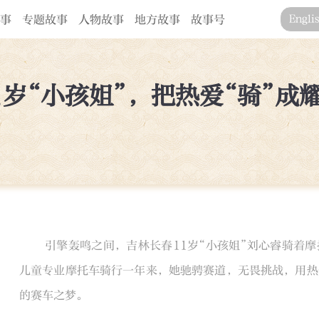
事
专题故事
人物故事
地方故事
故事号
Engli
1岁“小孩姐”，把热爱“骑”成
引擎轰鸣之间，吉林长春11岁“小孩姐”刘心睿骑着
儿童专业摩托车骑行一年来，她驰骋赛道，无畏挑战，用热
的赛车之梦。