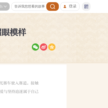
登录
sh
耀眼模样
摩托赛车驶入赛道。接触
爱与坚持追逐属于自己