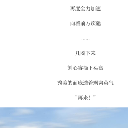
再度全力加速
向着前方疾驰
......
几圈下来
刘心睿摘下头盔
秀美的面庞透着飒爽英气
“再来！”