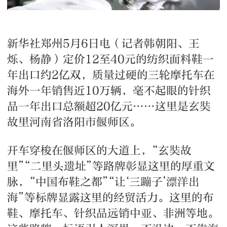
新华社郑州5月6日电（记者韩朝阳、王
烁、杨静）定价12至40元的纺织面料鞋一
年出口约2亿双，质量过硬的三轮摩托车在
海外一年销售近10万辆，毫不起眼的针织
品一年出口总额超20亿元……这里是玄奘
故里河南省洛阳市偃师区。
开车穿梭在偃师区的大道上，“玄奘故
里”“二里头遗址”等路牌彰显这里的厚重文
脉，“中国布鞋之都”“让‘三蹦子’漂洋出
海”等标牌显露这里的经贸活力。这里的布
鞋、摩托车、针织品远销中亚、非洲等地。