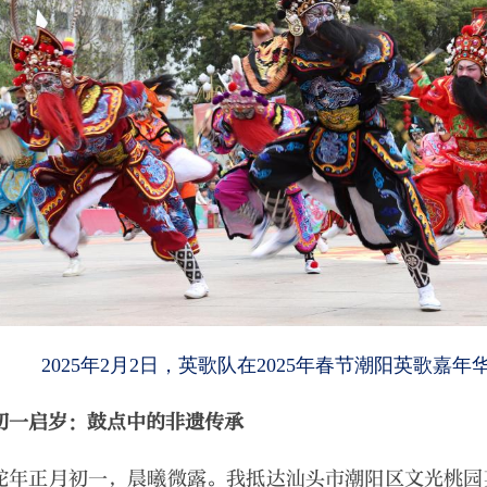
2025年2月2日，英歌队在2025年春节潮阳英歌嘉
初一启岁：鼓点中的非遗传承
蛇年正月初一，晨曦微露。我抵达汕头市潮阳区文光桃园