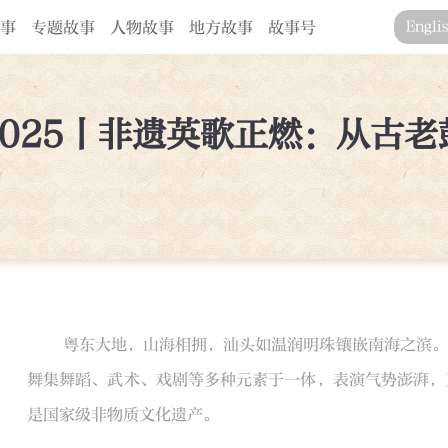
事
专题故事
人物故事
地方故事
故事号
Engli
025丨非遗英歌正燃：从古
粤东大地，山海相拥，汕头如温润明珠镶嵌南海之滨。
舞集舞蹈、武术、戏剧等多种元素于一体，表演气势澎湃，
是国家级非物质文化遗产。