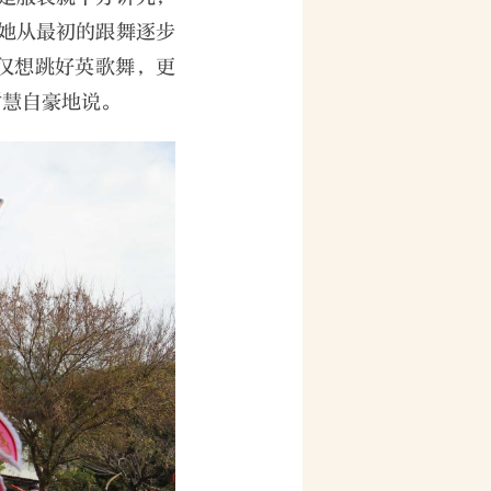
她从最初的跟舞逐步
仅想跳好英歌舞，更
甜慧自豪地说。