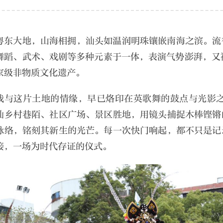
粤东大地，山海相拥，汕头如温润明珠镶嵌南海之滨。流
舞蹈、武术、戏剧等多种元素于一体，表演气势澎湃，又
家级非物质文化遗产。
我与这片土地的情缘，早已烙印在英歌舞的鼓点与光影之
汕乡村巷陌、社区广场、景区胜地，用镜头捕捉木棒铿锵
脉络，铭刻其新生的光芒。每一次快门响起，都不只是记
接，一场为时代存证的仪式。