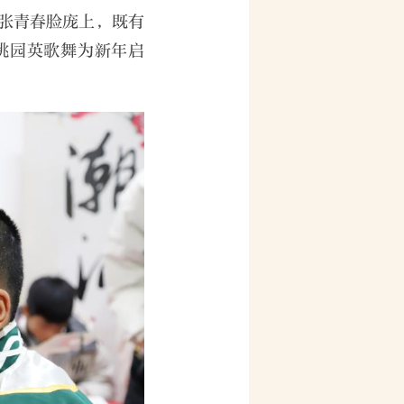
张青春脸庞上，既有
桃园英歌舞为新年启