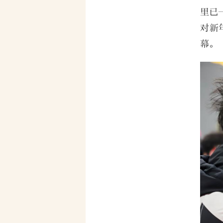
里已
对新
幕。