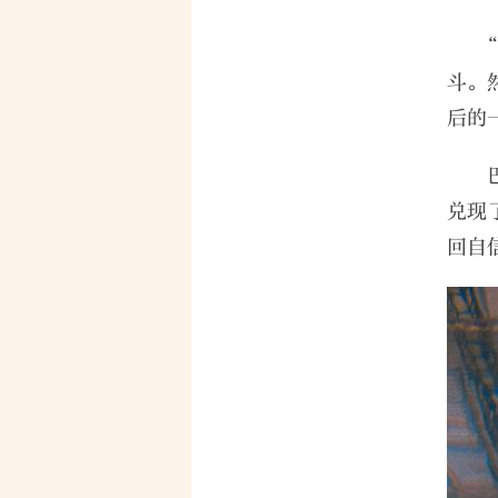
斗。
后的
兑现
回自