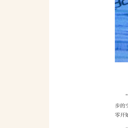
步的
零开