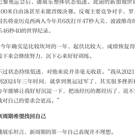
巴黎奥运会后，潘展乐整体状态低迷。此前的新加坡世
100米自由泳甚至未能晋级决赛。反观主要竞争对手，
国名将亚历克西两人今年共6次打开47秒大关，波波维奇的
乐46秒40的世界纪录。
“今年确实是比较坎坷的一年，起伏比较大，成绩恢复得
接下来会继续努力，沉下心来好好训练。
不过状态持续低迷，对他来说并非毫无收获。“我从2021
到2024年三年时间，就拿到奥运冠军了，其实很多挫
今年能够让我好好沉淀一下，把该经历的都经历了，说不
我对自己的要求会更高。”
新周期希望找回自己
潘展乐坦言，新周期的第一年自己表现并不理想。