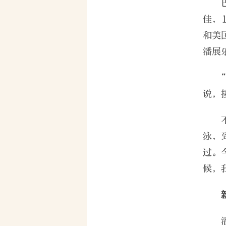
佳，
和美
潘展
说，
泳，
过。
候，