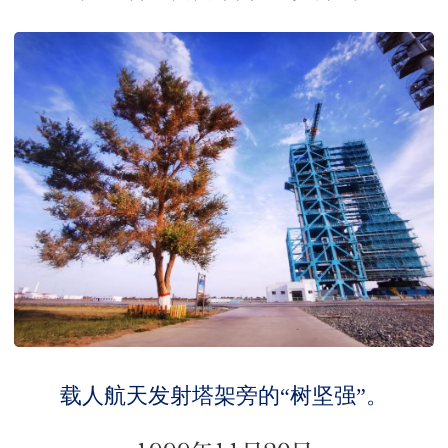
载人航天发射塔架旁的“树坚强”。