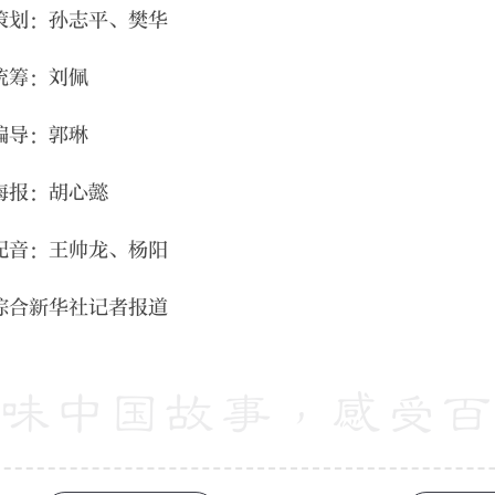
策划：孙志平、樊华
统筹：刘佩
编导：郭琳
海报：胡心懿
配音：王帅龙、杨阳
综合新华社记者报道