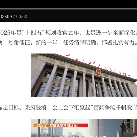
00:00
/
00:00
2025年是“十四五”规划收官之年，也是进一步全面深
唤，号角催征。新的一年，任务清晰明确，部署扎实有力
锚定目标、乘风破浪，会上会下汇聚起“百舸争流千帆竞”