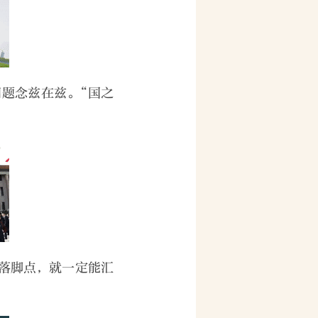
题念兹在兹。“国之
落脚点，就一定能汇