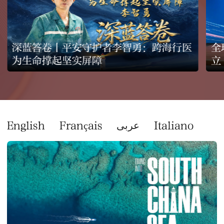
深蓝答卷丨平安守护者李智勇：跨海行医
全
为生命撑起坚实屏障
立
English
Français
عربى
Italiano