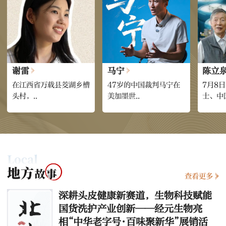
谢雷
马宁
陈立
在江西省万载县茭湖乡槽
47岁的中国裁判马宁在
7月8
头村，..
美加墨世..
士、中国
查看更多
深耕头皮健康新赛道，生物科技赋能
国货洗护产业创新——经元生物亮
相“中华老字号·百味聚新华”展销活