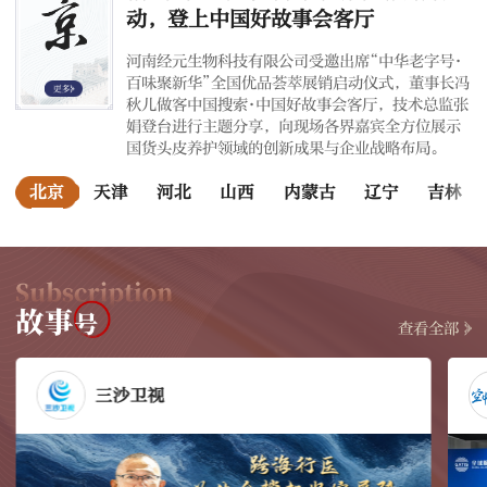
动，登上中国好故事会客厅
河南经元生物科技有限公司受邀出席“中华老字号·
百味聚新华”全国优品荟萃展销启动仪式，董事长冯
秋儿做客中国搜索·中国好故事会客厅，技术总监张
娟登台进行主题分享，向现场各界嘉宾全方位展示
国货头皮养护领域的创新成果与企业战略布局。
北京
天津
河北
山西
内蒙古
辽宁
吉林
查看全部
三沙卫视