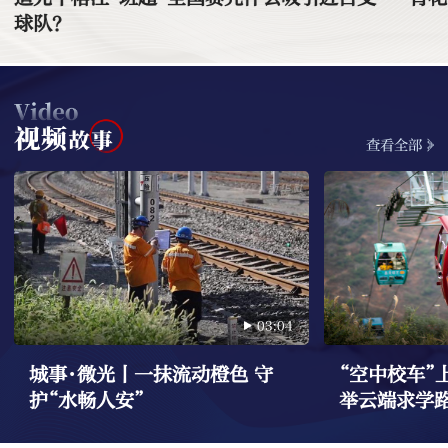
球队？
查看全部
03:04
城事·微光丨一抹流动橙色 守
“空中校车”
护“水畅人安”
举云端求学