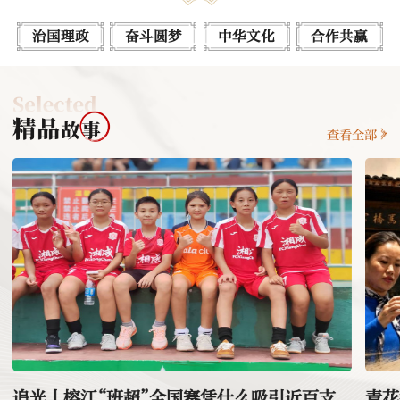
治国理政
奋斗圆梦
中华文化
合作共赢
查看全部
追光丨榕江“班超”全国赛凭什么吸引近百支
青花