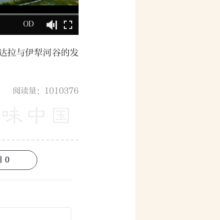
OD
达拉与伊犁河谷的发
。
阅读量：1010376
|
0