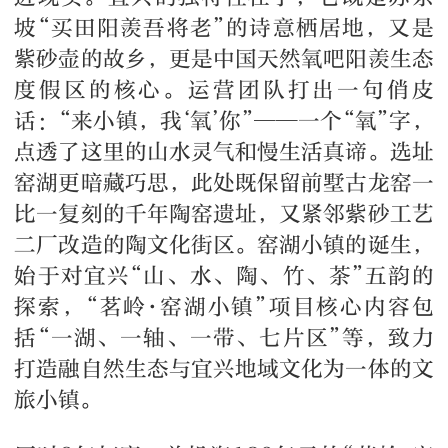
坡“买田阳羡吾将老”的诗意栖居地，又是
紫砂壶的故乡，更是中国天然氧吧阳羡生态
度假区的核心。运营团队打出一句俏皮
话：“来小镇，我‘氧’你”——一个“氧”字，
点透了这里的山水灵气和慢生活真谛。选址
窑湖更暗藏巧思，此处既保留前墅古龙窑一
比一复刻的千年陶窑遗址，又紧邻紫砂工艺
二厂改造的陶文化街区。窑湖小镇的诞生，
始于对宜兴“山、水、陶、竹、茶”五韵的
探索，“茗岭·窑湖小镇”项目核心内容包
括“一湖、一轴、一带、七片区”等，致力
打造融自然生态与宜兴地域文化为一体的文
旅小镇。