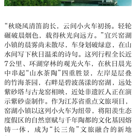
“秋晓风清笛韵长，云间小火车初扬。轻轮
碾破晨烟色，载得秋光向远方。”宜兴窑湖
小镇的晨雾尚未散尽，车身划破绿意，在山
水间写下秋日温柔的诗句。这列行程全长近
7公里、环湖穿林的观光火车，在秋日晨光
中串起“山水茶陶”四重胜景，左岸是层叠
的竹海茶园，右畔是碧波荡漾的窑湖，远处
紫砂塔与古龙窑相映，近处非遗匠人正在演
示紫砂壶制作。作为江苏省重点文旅项目，
窑湖小镇以这列小火车为纽带，将阳羡生态
度假区的自然禀赋与千年陶都的文化基因熔
铸一体，成为“长三角”文旅融合的新地