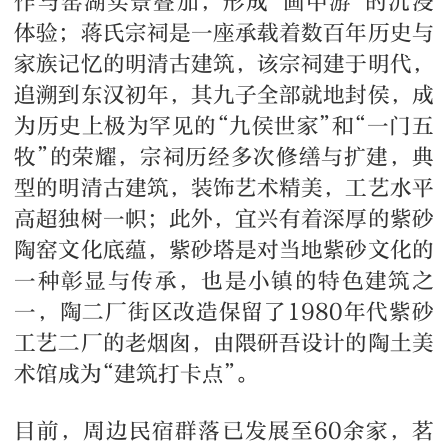
作与窑湖实景叠加，形成“画中游”的沉浸
体验；蒋氏宗祠是一座承载着数百年历史与
家族记忆的明清古建筑，该宗祠建于明代，
追溯到东汉初年，其九子全部就地封侯，成
为历史上极为罕见的“九侯世家”和“一门五
牧”的荣耀，宗祠历经多次修缮与扩建，典
型的明清古建筑，装饰艺术精美，工艺水平
高超独树一帜；此外，宜兴有着深厚的紫砂
陶窑文化底蕴，紫砂塔是对当地紫砂文化的
一种彰显与传承，也是小镇的特色建筑之
一，陶二厂街区改造保留了1980年代紫砂
工艺二厂的老烟囱，由隈研吾设计的陶土美
术馆成为“建筑打卡点”。
目前，周边民宿群落已发展至60余家，茗