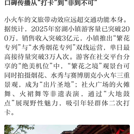
口碑传播从“打卡”到“非到不可”
小火车的文旅带动效应远超交通功能本身。
据统计，2025年窑湖小镇游客量已突破20
0万，销售收入突破3亿元，小镇推出“繁花
专列”与“水秀烟花专列”双线运营，单日最
高接待量突破3万人次。游客在社交平台分
享的“绝美机位”中，“繁花之境”观景台可
同时拍摄烟花、水秀与赛博朋克小火车三重
景观，成为“出片圣地”；社火广场的火傩
舞、火裙舞等非遗表演，通过“大地鼓
点”展现野性魅力，吸引年轻群体二次打
卡。