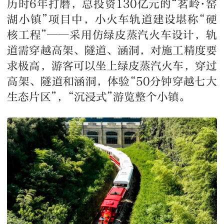
历时6年打磨，总投资130亿元的“茗岭·窑
湖小镇”项目中，小火车轨道建设堪称“硬
核工程”——采用仿绿皮蒸汽火车设计，轨
道需穿越高架、隧道、涵洞，对施工精度要
求极高，游客可以坐上绿皮蒸汽火车，穿过
高架、隧道和涵洞，体验“50分钟穿越七大
生态片区”，“沉浸式”游览整个小镇。