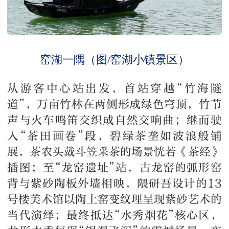
窑湖一隅（图/窑湖小镇景区）
从游客中心站出发，首站穿越“竹海隧
道”，万亩竹林在两侧形成绿色穹顶，竹节
声与火车鸣笛交织成自然交响曲；继而驶
入“茶田画卷”段，碧绿茶垄如波浪般铺
展，茶农头戴斗笠采茶的场景恍若《茶经》
插图；至“龙窑遗址”站，古龙窑的弧形窑
背与紫砂陶板外墙相映，隈研吾设计的13
号楼美术馆以陶土窑变纹理呈现紫砂艺术的
当代演绎；最终抵达“水秀烟花”核心区，